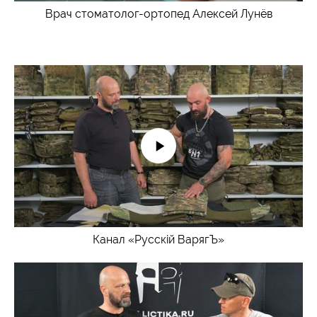
Врач стоматолог-ортопед Алексей Лунёв
Канал «Русскiй ВарягЪ»